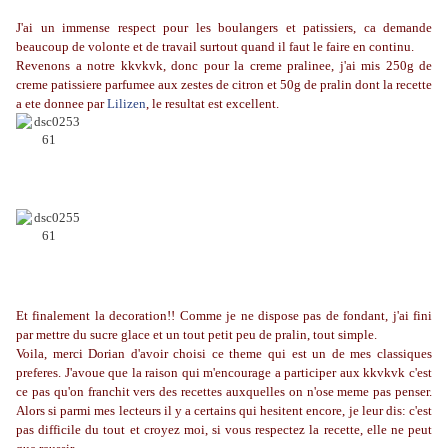
J'ai un immense respect pour les boulangers et patissiers, ca demande
beaucoup de volonte et de travail surtout quand il faut le faire en continu.
Revenons a notre kkvkvk, donc pour la creme pralinee, j'ai mis 250g de
creme patissiere parfumee aux zestes de citron et 50g de pralin dont la recette
a ete donnee par
Lilizen
, le resultat est excellent.
Et finalement la decoration!! Comme je ne dispose pas de fondant, j'ai fini
par mettre du sucre glace et un tout petit peu de pralin, tout simple.
Voila, merci Dorian d'avoir choisi ce theme qui est un de mes classiques
preferes. J'avoue que la
raison qui m'encourage a participer aux kkvkvk c'est
ce pas qu'on franchit vers des recettes auxquelles on n'ose meme pas penser.
Alors si parmi mes lecteurs il y a certains qui hesitent encore, je leur dis: c'est
pas difficile du tout et croyez moi, si vous respectez la recette, elle ne peut